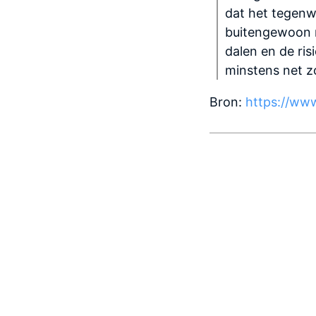
dat het tegenw
buitengewoon mo
dalen en de ris
minstens net zo
Bron:
https://ww