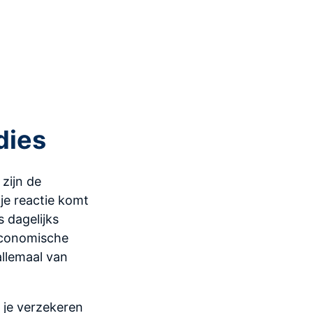
dies
zijn de
f je reactie komt
 dagelijks
economische
allemaal van
 je verzekeren