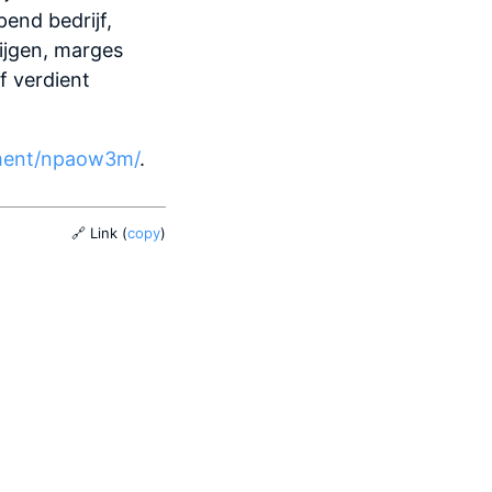
end bedrijf,
tijgen, marges
f verdient
ment/npaow3m/
.
🔗 Link
(
copy
)